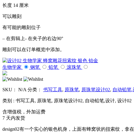
长度 14 厘米
可以雕刻
有可能的雕刻位子
– 在剪辑上- 在夹子的右边90°
雕刻可以在订单概览中添加。
生物学家
钢笔
铅笔
滚珠笔
SKU：
N/A
分类：
书写工具
,
原珠笔
,
原珠笔设计02
,
自动铅笔,
类别 : 书写工具, 原珠笔, 原珠笔设计02, 自动铅笔,设计, 设计02
含增值税，外加运费
7 天内发货
design02有一个实心的银色机身，上面有蜂窝状的扭索纹