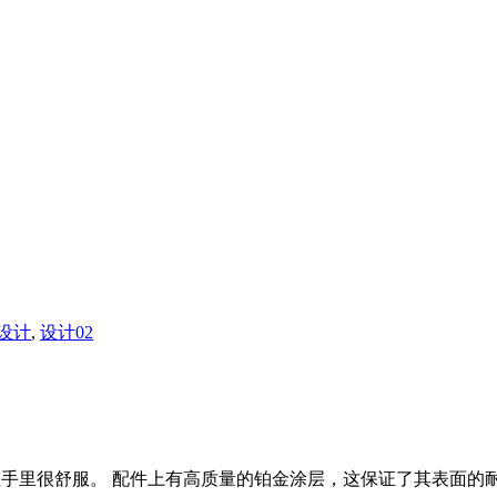
设计
,
设计02
，拿在手里很舒服。 配件上有高质量的铂金涂层，这保证了其表面