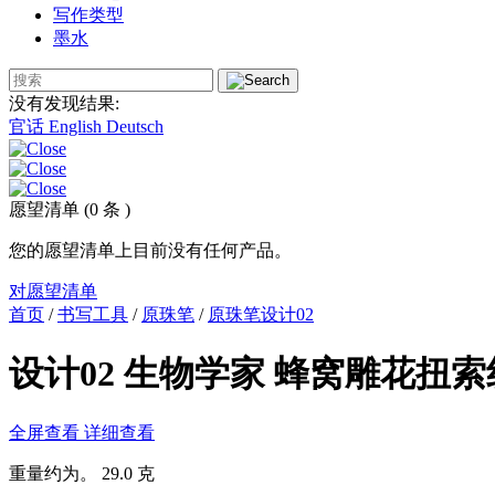
写作类型
墨水
没有发现结果:
官话
English
Deutsch
愿望清单 (0 条 )
您的愿望清单上目前没有任何产品。
对愿望清单
首页
/
书写工具
/
原珠笔
/
原珠笔设计02
设计
02
生物学家 蜂窝雕花扭索纹
全屏查看
详细查看
重量约为。 29.0 克